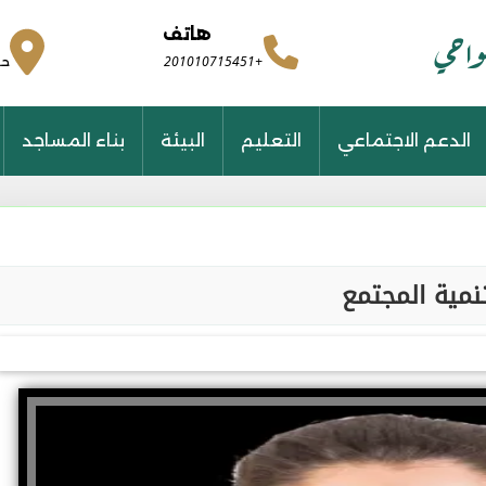
هاتف
واحي
+201010715451
حد
الدعم الاجتماعي
التعليم
البيئة
بناء المساجد
نمية المجتمع